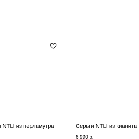
 NTLI из перламутра
Серьги NTLI из кианита
.
6 990
р.