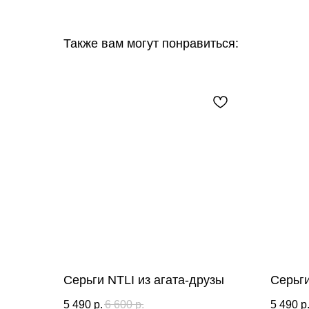
Также вам могут понравиться:
Серьги NTLI из агата-друзы
Серьги
5 490
р.
6 600
р.
5 490
р