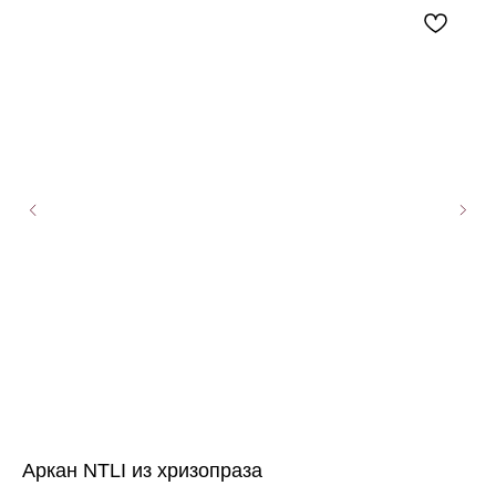
Аркан NTLI из хризопраза
Се