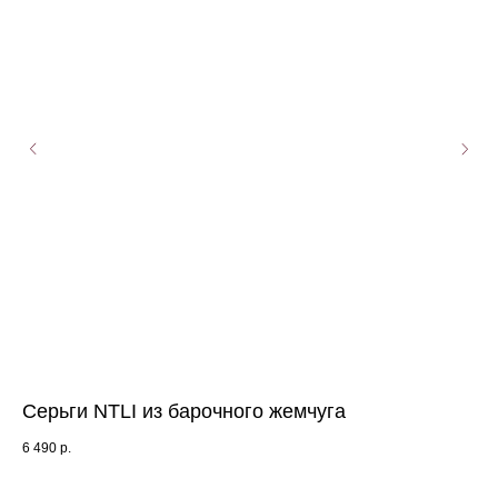
Серьги NTLI из барочного жемчуга
Се
6 490
р.
6 9