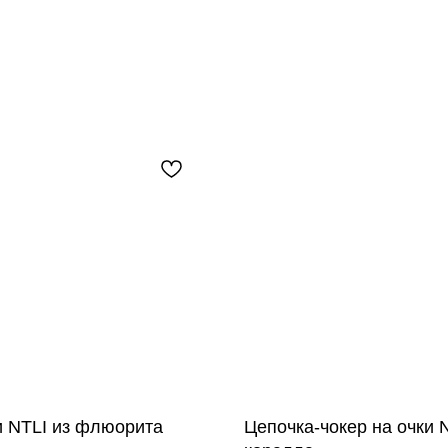
и NTLI из флюорита
Цепочка-чокер на очки N