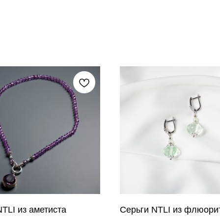
TLI из аметиста
Серьги NTLI из флюори