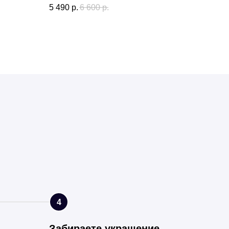
5 490
р.
6 600
р.
4
Забираете украшение