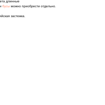
вета длинные
и
бусы
можно приобрести отдельно.
йская застежка.