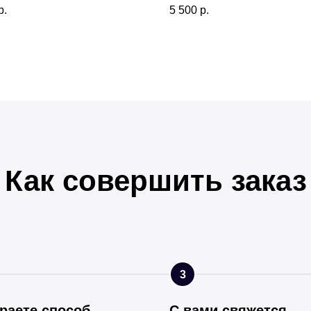
р.
5 500
р.
Как совершить заказ
3
раете способ
С вами свяжется