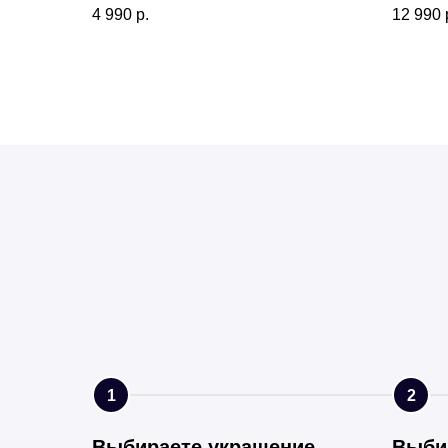
4 990
р.
12 990
1
2
Выбираете украшение
Выби