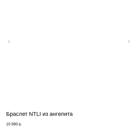
Браслет NTLI из ангелита
Ко
10 990
р.
36 