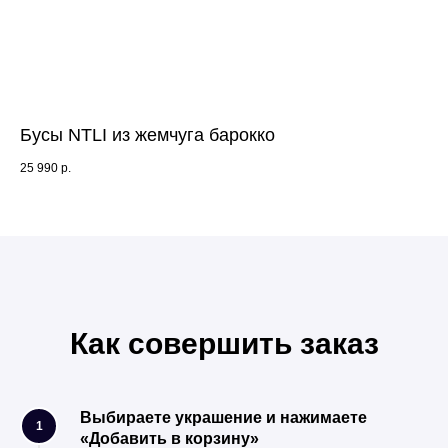
ата
Бусы NTLI из жемчуга барокко
Се
25 990
р.
5 4
Как совершить заказ
Выбираете украшение и нажимаете
1
«Добавить в корзину»