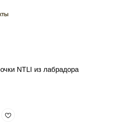
КТЫ
 очки NTLI из лабрадора