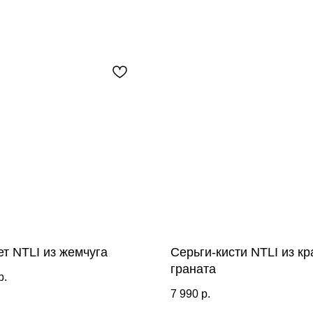
т NTLI из жемчуга
Серьги-кисти NTLI из кр
граната
р.
7 990
р.