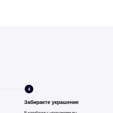
4
Забираете украшение
В коробочке с украшением вы