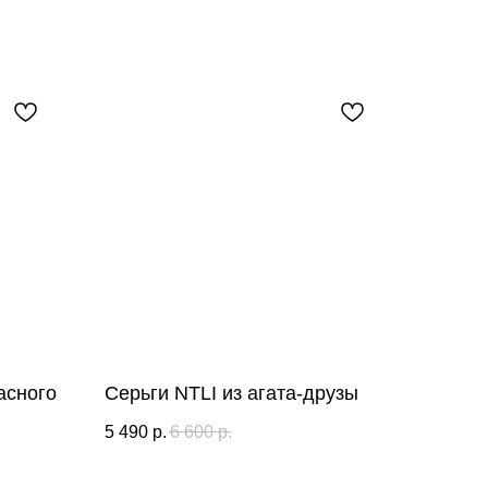
асного
Серьги NTLI из агата-друзы
5 490
р.
6 600
р.