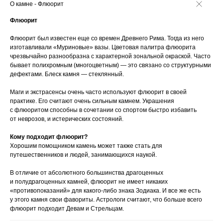
О камне - Флюорит
Флюорит
Флюорит был известен еще со времен Древнего Рима. Тогда из него
изготавливали «Муриновые» вазы. Цветовая палитра флюорита
чрезвычайно разнообразна с характерной зональной окраской. Часто
бывает полихромным (многоцветным) — это связано со структурными
дефектами. Блеск камня — стеклянный.
Маги и экстрасенсы очень часто используют флюорит в своей
практике. Его считают очень сильным камнем. Украшения
с флюоритом способны в сочетании со спортом быстро избавить
от неврозов, и истерических состояний.
Кому подходит флюорит?
Хорошим помощником камень может также стать для
путешественников и людей, занимающихся наукой.
В отличие от абсолютного большинства драгоценных
и полудрагоценных камней, флюорит не имеет никаких
«противопоказаний» для какого-либо знака Зодиака. И все же есть
у этого камня свои фавориты. Астрологи считают, что больше всего
флюорит подходит Девам и Стрельцам.