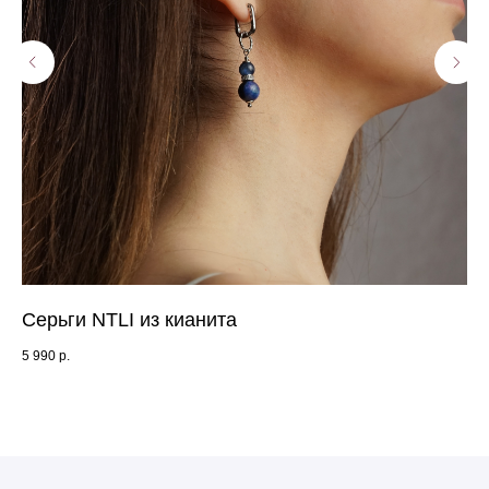
Серьги NTLI из кианита
Бр
5 990
р.
10 