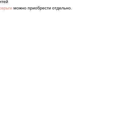
итей
серьги
можно приобрести отдельно.