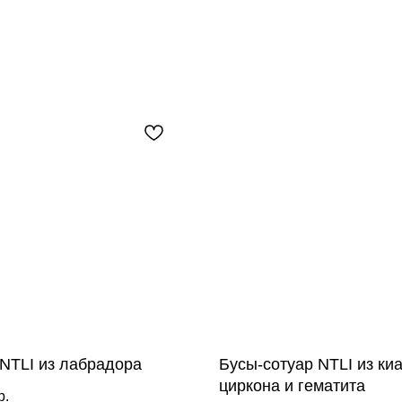
NTLI из лабрадора
Бусы-сотуар NTLI из киа
циркона и гематита
р.