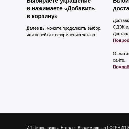
Выбираете украшение
Выби
и нажимаете «Добавить
доста
в корзину»
Доставк
СДЭК ил
Далее вы можете продолжить выбор,
Доставл
или перейти к оформлению заказа.
Подроб
Оплатит
сайте.
Подроб
ИП Циренщикова Наталья Владимировна | ОГРНИП 