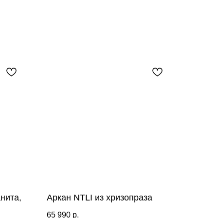
нита,
Аркан NTLI из хризопраза
65 990
р.