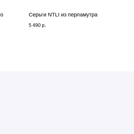
го
Серьги NTLI из перламутра
5 490
р.