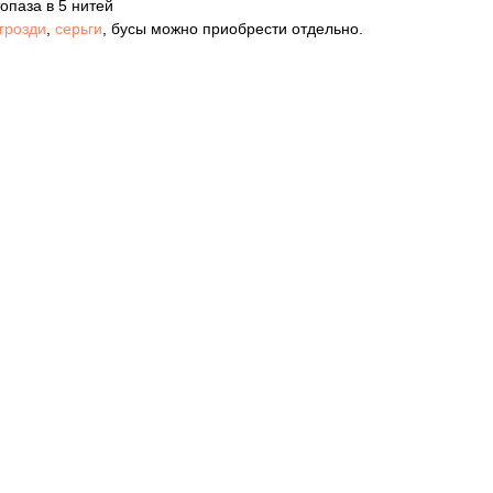
опаза в 5 нитей
грозди
,
серьги
, бусы можно приобрести отдельно.