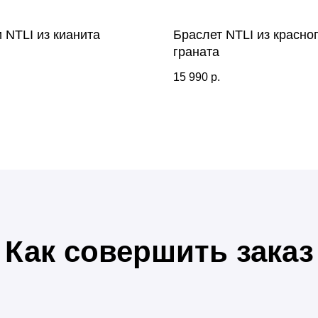
 NTLI из кианита
Браслет NTLI из красно
граната
.
15 990
р.
Как совершить заказ