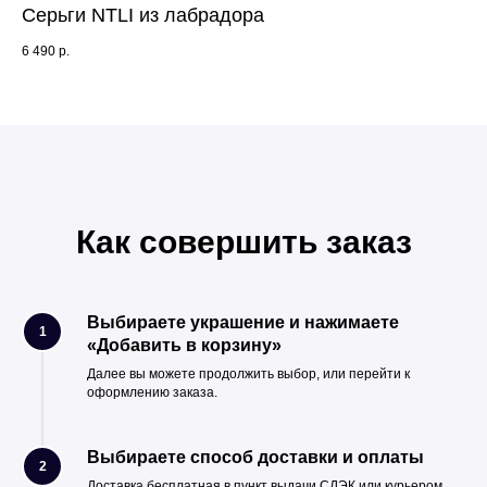
Серьги NTLI из лабрадора
Се
6 490
р.
6 4
Как совершить заказ
Выбираете украшение и нажимаете
1
«Добавить в корзину»
Далее вы можете продолжить выбор, или перейти к
оформлению заказа.
Выбираете способ доставки и оплаты
2
Доставка бесплатная в пункт выдачи СДЭК или курьером