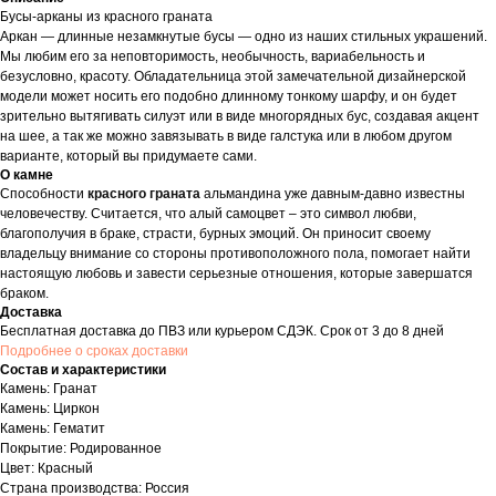
Бусы-арканы из красного граната
Аркан — длинные незамкнутые бусы — одно из наших стильных украшений.
Мы любим его за неповторимость, необычность, вариабельность и
безусловно, красоту. Обладательница этой замечательной дизайнерской
модели может носить его подобно длинному тонкому шарфу, и он будет
зрительно вытягивать силуэт или в виде многорядных бус, создавая акцент
на шее, а так же можно завязывать в виде галстука или в любом другом
варианте, который вы придумаете сами.
О камне
Способности
красного граната
альмандина уже давным-давно известны
человечеству. Считается, что алый самоцвет – это символ любви,
благополучия в браке, страсти, бурных эмоций. Он приносит своему
владельцу внимание со стороны противоположного пола, помогает найти
настоящую любовь и завести серьезные отношения, которые завершатся
браком.
Доставка
Бесплатная доставка до ПВЗ или курьером СДЭК. Срок от 3 до 8 дней
Подробнее о сроках доставки
Состав и характеристики
Камень: Гранат
Камень: Циркон
Камень: Гематит
Покрытие: Родированное
Цвет: Красный
Страна производства: Россия